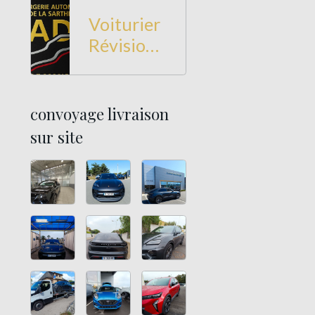
Voiturier
Révision
et
Entretien
à Le Mans
convoyage livraison
sur site