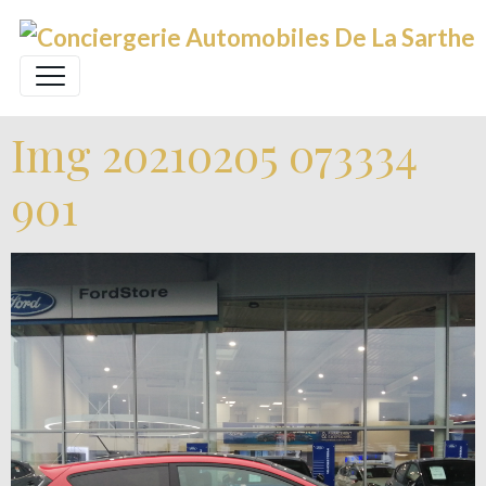
Img 20210205 073334
901