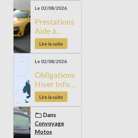
par
Le 02/08/2026
convoyages
Prestations
Aide à
l'achat et
Lire la suite
importation
de véhicule
Le 02/08/2026
Allemagne
Obligations
Hiver Infos
Routes
Lire la suite
2026-2027
Dans
Convoyage
Motos