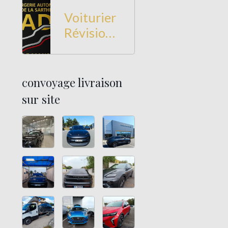
Voiturier
Révision
et
Entretien
à Le Mans
convoyage livraison
sur site