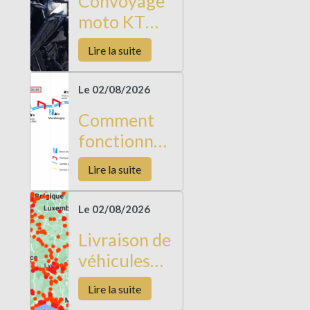
Convoyage
moto KTM
Duke 790
Lire la suite
Le 02/08/2026
Comment
fonctionne
l’Autoroute
Lire la suite
à flux libre
Le 02/08/2026
Livraison de
véhicules
longues
Lire la suite
distances