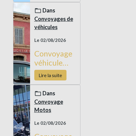
en Corse
Dans
Convoyages de
véhicules
Le 02/08/2026
Convoyage
véhicule
neuf
Lire la suite
Custom
Laval
Dans
Toulon
Convoyage
Motos
Le 02/08/2026