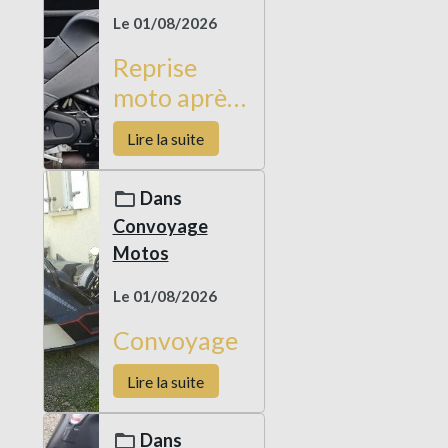
Le 01/08/2026
Reprise
moto après
livraison
Lire la suite
véhicule
occasion
Dans
Convoyage
Motos
Le 01/08/2026
Convoyage
Lire la suite
Dans