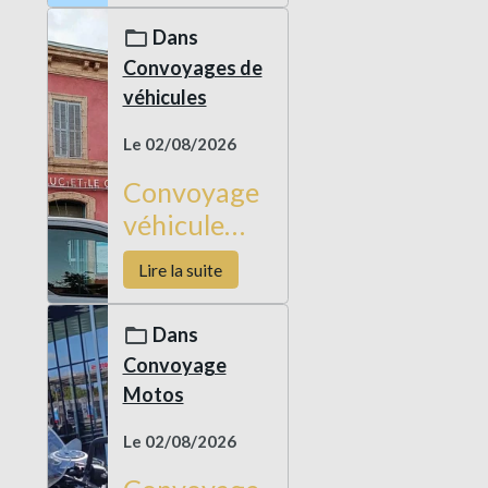
en Corse
Dans
Convoyages de
véhicules
Le 02/08/2026
Convoyage
véhicule
neuf
Lire la suite
Custom
Laval
Dans
Toulon
Convoyage
Motos
Le 02/08/2026