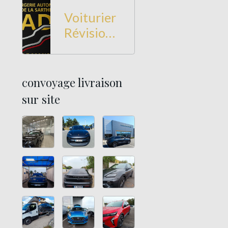
Voiturier
Révision
et
Entretien
à Le Mans
convoyage livraison
sur site