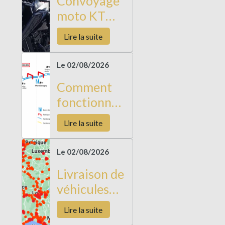
Convoyage
moto KTM
Duke 790
Lire la suite
Le 02/08/2026
Comment
fonctionne
l’Autoroute
Lire la suite
à flux libre
Le 02/08/2026
Livraison de
véhicules
longues
Lire la suite
distances