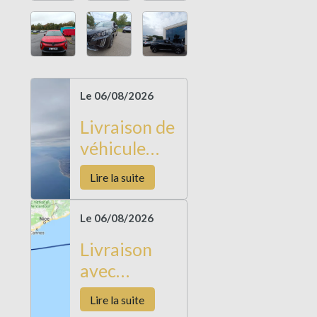
Le 06/08/2026
Livraison de
véhicule
Barcelone
Lire la suite
Le 06/08/2026
Livraison
avec
Restitution
Lire la suite
de véhicule