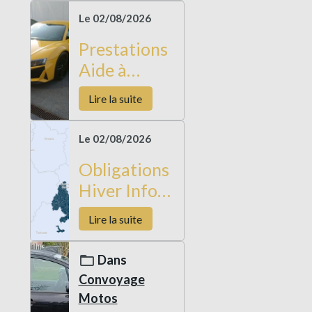
par
Le 02/08/2026
convoyages
Prestations
Aide à
l'achat et
Lire la suite
importation
de véhicule
Le 02/08/2026
Allemagne
Obligations
Hiver Infos
Routes
Lire la suite
2026-2027
Dans
Convoyage
Motos