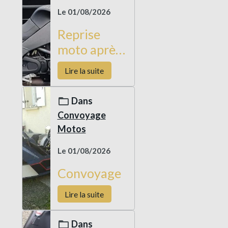
Le 01/08/2026
Reprise
moto après
livraison
Lire la suite
véhicule
occasion
Dans
Convoyage
Motos
Le 01/08/2026
Convoyage
Lire la suite
Dans